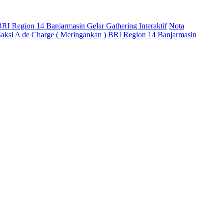
RI Region 14 Banjarmasin Gelar Gathering Interaktif
Nota
aksi A de Charge ( Meringankan )
BRI Region 14 Banjarmasin