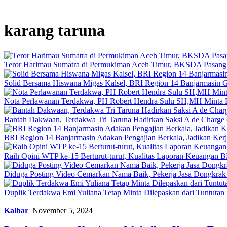
karang taruna
Teror Harimau Sumatra di Permukiman Aceh Timur, BKSDA Pasang
Solid Bersama Hiswana Migas Kalsel, BRI Region 14 Banjarmasin Gel
Nota Perlawanan Terdakwa, PH Robert Hendra Sulu SH,MH Minta Be
Bantah Dakwaan, Terdakwa Tri Taruna Hadirkan Saksi A de Charge 
BRI Region 14 Banjarmasin Adakan Pengajian Berkala, Jadikan Kerj
Raih Opini WTP ke-15 Berturut-turut, Kualitas Laporan Keuangan
Diduga Posting Video Cemarkan Nama Baik, Pekerja Jasa Dongkrak 
Duplik Terdakwa Emi Yuliana Tetap Minta Dilepaskan dari Tuntutan H
Kalbar
November 5, 2024