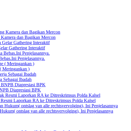
 Kamera dan Bagikan Mercon
ar Gathering Interaktif
bas.Ini Penjelasannya.
( Meringankan )
a Sebagai Ibadah
 BNPB Diapresiasi BPK
Resmi Laporkan RA ke Ditreskrimsus Polda Kalsel
ukum( ontslag van alle rechtsvervolging), Ini Penjelasannya