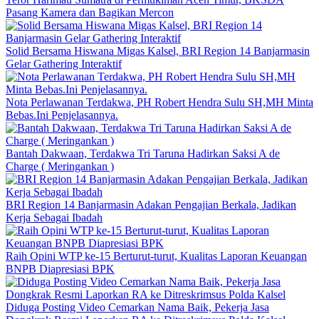
Pasang Kamera dan Bagikan Mercon
Solid Bersama Hiswana Migas Kalsel, BRI Region 14 Banjarmasin
Gelar Gathering Interaktif
Nota Perlawanan Terdakwa, PH Robert Hendra Sulu SH,MH Minta
Bebas.Ini Penjelasannya.
Bantah Dakwaan, Terdakwa Tri Taruna Hadirkan Saksi A de
Charge ( Meringankan )
BRI Region 14 Banjarmasin Adakan Pengajian Berkala, Jadikan
Kerja Sebagai Ibadah
Raih Opini WTP ke-15 Berturut-turut, Kualitas Laporan Keuangan
BNPB Diapresiasi BPK
Diduga Posting Video Cemarkan Nama Baik, Pekerja Jasa