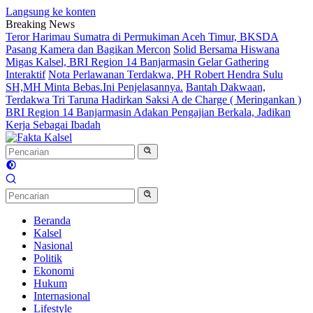
Langsung ke konten
Breaking News
Teror Harimau Sumatra di Permukiman Aceh Timur, BKSDA
Pasang Kamera dan Bagikan Mercon
Solid Bersama Hiswana
Migas Kalsel, BRI Region 14 Banjarmasin Gelar Gathering
Interaktif
Nota Perlawanan Terdakwa, PH Robert Hendra Sulu
SH,MH Minta Bebas.Ini Penjelasannya.
Bantah Dakwaan,
Terdakwa Tri Taruna Hadirkan Saksi A de Charge ( Meringankan )
BRI Region 14 Banjarmasin Adakan Pengajian Berkala, Jadikan
Kerja Sebagai Ibadah
Beranda
Kalsel
Nasional
Politik
Ekonomi
Hukum
Internasional
Lifestyle