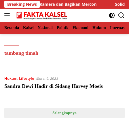
Langsung
r, BKSDA Pasang Kamera dan Bagikan Mercon
Breaking News
Solid Ber
ke
konten
Beranda
Kalsel
Nasional
Politik
Ekonomi
Hukum
Internasio
tambang timah
Hukum
,
Lifestyle
Maret 6, 2025
Sandra Dewi Hadir di Sidang Harvey Moeis
Selengkapnya