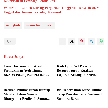
Kekerasan di Lembaga Pendidikan
Wamendiktisaintek Dorong Perguruan Tinggi Vokasi Cetak SDM
Unggul dan Inovasi Teknologi Nasional
selingkuh
suami bunuh istri
Baca Juga
Teror Harimau Sumatra di
Raih Opini WTP ke-15
Permukiman Aceh Timur,
Berturut-turut, Kualitas
BKSDA Pasang Kamera dan
Laporan Keuangan BNPB
Bagikan Mercon
Diapresiasi BPK
Ratusan Pembangunan Huntap
BNPB Serahkan Kunci Hunian
Mandiri Tahan Gempa
Tetap Pascabencana Perdana di
Ditargetkan Berdiri di Sumatra
Sumatra Barat
Barat