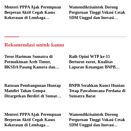
Menteri PPPA Ajak Perempuan
Wamendiktisaintek Dorong
Berperan Aktif Cegah Kasus
Perguruan Tinggi Vokasi Cetak
Kekerasan di Lembaga
SDM Unggul dan Inovasi
Pendidikan
Teknologi Nasional
Rekomendasi untuk kamu
Teror Harimau Sumatra di
Raih Opini WTP ke-15
Permukiman Aceh Timur,
Berturut-turut, Kualitas
BKSDA Pasang Kamera dan
Laporan Keuangan BNPB
Bagikan Mercon
Diapresiasi BPK
Ratusan Pembangunan Huntap
BNPB Serahkan Kunci Hunian
Mandiri Tahan Gempa
Tetap Pascabencana Perdana di
Ditargetkan Berdiri di Sumatra
Sumatra Barat
Barat
Menteri PPPA Ajak Perempuan
Wamendiktisaintek Dorong
Berperan Aktif Cegah Kasus
Perguruan Tinggi Vokasi Cetak
Kekerasan di Lembaga
SDM Unggul dan Inovasi
Pendidikan
Teknologi Nasional