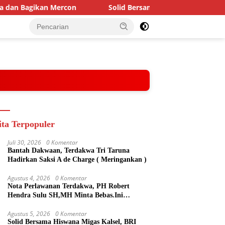
agikan Mercon
Solid Bersama Hiswana Migas Kalsel, BRI 
ita Terpopuler
Juli 30, 2026
0 Komentar
Bantah Dakwaan, Terdakwa Tri Taruna
Hadirkan Saksi A de Charge ( Meringankan )
Agustus 4, 2026
0 Komentar
Nota Perlawanan Terdakwa, PH Robert
Hendra Sulu SH,MH Minta Bebas.Ini
Penjelasannya.
Agustus 5, 2026
0 Komentar
Solid Bersama Hiswana Migas Kalsel, BRI