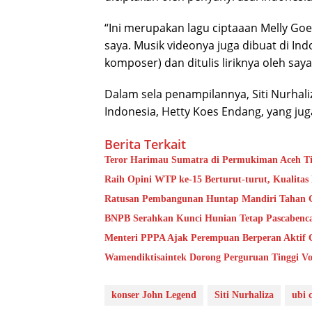
“Ini merupakan lagu ciptaaan Melly Goe
saya. Musik videonya juga dibuat di Ind
komposer) dan ditulis liriknya oleh saya,”
Dalam sela penampilannya, Siti Nurha
Indonesia, Hetty Koes Endang, yang jug
Berita Terkait
Teror Harimau Sumatra di Permukiman Aceh 
Raih Opini WTP ke-15 Berturut-turut, Kualita
Ratusan Pembangunan Huntap Mandiri Tahan Ge
BNPB Serahkan Kunci Hunian Tetap Pascabenca
Menteri PPPA Ajak Perempuan Berperan Aktif 
Wamendiktisaintek Dorong Perguruan Tinggi Vo
konser John Legend
Siti Nurhaliza
ubi 