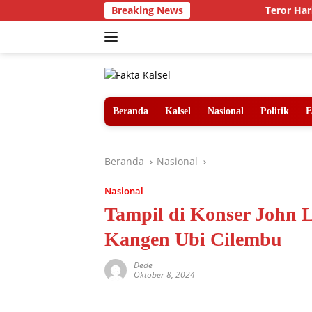
Langsung
Breaking News
Teror Harimau S
ke
konten
Beranda
Kalsel
Nasional
Politik
E
Beranda
Nasional
Nasional
Tampil di Konser John L
Kangen Ubi Cilembu
Dede
Oktober 8, 2024