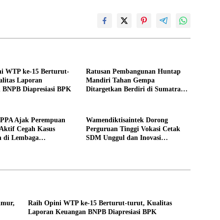
i WTP ke-15 Berturut-
Ratusan Pembangunan Huntap
alitas Laporan
Mandiri Tahan Gempa
 BNPB Diapresiasi BPK
Ditargetkan Berdiri di Sumatra
Barat
PPPA Ajak Perempuan
Wamendiktisaintek Dorong
Aktif Cegah Kasus
Perguruan Tinggi Vokasi Cetak
n di Lembaga
SDM Unggul dan Inovasi
an
Teknologi Nasional
imur,
Raih Opini WTP ke-15 Berturut-turut, Kualitas
Laporan Keuangan BNPB Diapresiasi BPK