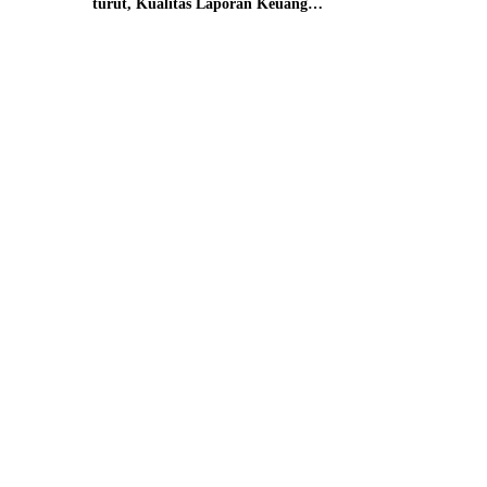
turut, Kualitas Laporan Keuangan
BNPB Diapresiasi BPK