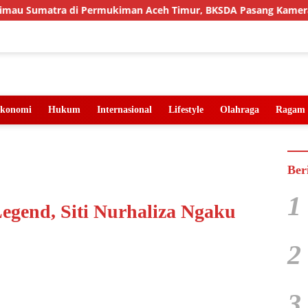
umatra di Permukiman Aceh Timur, BKSDA Pasang Kamera dan B
konomi
Hukum
Internasional
Lifestyle
Olahraga
Ragam
Ber
1
egend, Siti Nurhaliza Ngaku
2
3