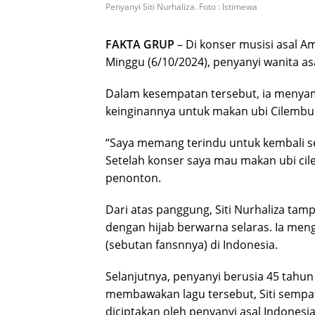
Penyanyi Siti Nurhaliza. Foto : Istimewa
FAKTA GRUP
– Di konser musisi asal Am
Minggu (6/10/2024), penyanyi wanita asa
Dalam kesempatan tersebut, ia menyam
keinginannya untuk makan ubi Cilembu
“Saya memang terindu untuk kembali se
Setelah konser saya mau makan ubi cile
penonton.
Dari atas panggung, Siti Nurhaliza tamp
dengan hijab berwarna selaras. Ia men
(sebutan fansnnya) di Indonesia.
Selanjutnya, penyanyi berusia 45 tahu
membawakan lagu tersebut, Siti sempat
diciptakan oleh penyanyi asal Indonesia