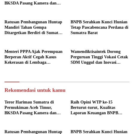
BKSDA Pasang Kamera dan
Bagikan Mercon
Ratusan Pembangunan Huntap
BNPB Serahkan Kunci Hunian
Mandiri Tahan Gempa
Tetap Pascabencana Perdana di
Ditargetkan Berdiri di Sumatra
Sumatra Barat
Barat
Menteri PPPA Ajak Perempuan
Wamendiktisaintek Dorong
Berperan Aktif Cegah Kasus
Perguruan Tinggi Vokasi Cetak
Kekerasan di Lembaga
SDM Unggul dan Inovasi
Pendidikan
Teknologi Nasional
Rekomendasi untuk kamu
Teror Harimau Sumatra di
Raih Opini WTP ke-15
Permukiman Aceh Timur,
Berturut-turut, Kualitas
BKSDA Pasang Kamera dan
Laporan Keuangan BNPB
Bagikan Mercon
Diapresiasi BPK
Ratusan Pembangunan Huntap
BNPB Serahkan Kunci Hunian