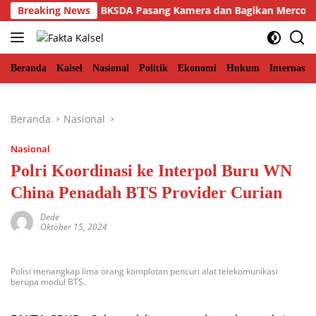
Langsung
an Aceh Timur, BKSDA Pasang Kamera dan Bagikan Mercon
Breaking News
ke
konten
Beranda
Kalsel
Nasional
Politik
Ekonomi
Hukum
Internasio
Beranda
Nasional
Nasional
Polri Koordinasi ke Interpol Buru WN
China Penadah BTS Provider Curian
Dede
Oktober 15, 2024
Polisi menangkap lima orang komplotan pencuri alat telekomunikasi
berupa modul BTS.