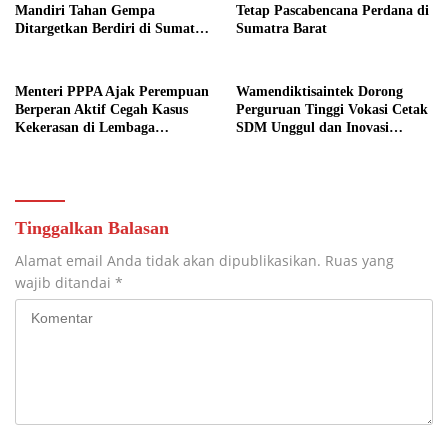
Mandiri Tahan Gempa
Tetap Pascabencana Perdana di
Ditargetkan Berdiri di Sumatra
Sumatra Barat
Barat
Menteri PPPA Ajak Perempuan
Wamendiktisaintek Dorong
Berperan Aktif Cegah Kasus
Perguruan Tinggi Vokasi Cetak
Kekerasan di Lembaga
SDM Unggul dan Inovasi
Pendidikan
Teknologi Nasional
Tinggalkan Balasan
Alamat email Anda tidak akan dipublikasikan.
Ruas yang
wajib ditandai
*