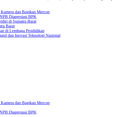
 Kamera dan Bagikan Mercon
 BNPB Diapresiasi BPK
iri di Sumatra Barat
ra Barat
an di Lembaga Pendidikan
gul dan Inovasi Teknologi Nasional
 Kamera dan Bagikan Mercon
 BNPB Diapresiasi BPK