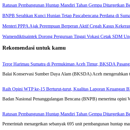
Ratusan Pembangunan Huntap Mandiri Tahan Gempa Ditargetkan Berd
BNPB Serahkan Kunci Hunian Tetap Pascabencana Perdana di Sumat
Menteri PPPA Ajak Perempuan Berperan Aktif Cegah Kasus Kekeras
Wamendiktisaintek Dorong Perguruan Tinggi Vokasi Cetak SDM Ung
Rekomendasi untuk kamu
Teror Harimau Sumatra di Permukiman Aceh Timur, BKSDA Pasang
Balai Konservasi Sumber Daya Alam (BKSDA) Aceh mengerahkan 
Raih Opini WTP ke-15 Berturut-turut, Kualitas Laporan Keuangan
Badan Nasional Penanggulangan Bencana (BNPB) menerima opini 
Ratusan Pembangunan Huntap Mandiri Tahan Gempa Ditargetkan Berd
Pemerintah menargetkan sebanyak 695 unit pembangunan huntap man