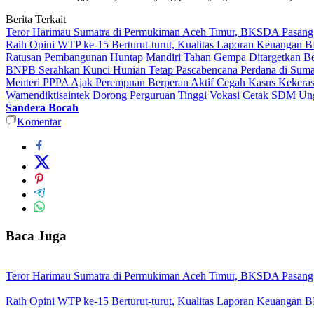
Berita Terkait
Teror Harimau Sumatra di Permukiman Aceh Timur, BKSDA Pasang
Raih Opini WTP ke-15 Berturut-turut, Kualitas Laporan Keuangan
Ratusan Pembangunan Huntap Mandiri Tahan Gempa Ditargetkan Berd
BNPB Serahkan Kunci Hunian Tetap Pascabencana Perdana di Sumat
Menteri PPPA Ajak Perempuan Berperan Aktif Cegah Kasus Kekeras
Wamendiktisaintek Dorong Perguruan Tinggi Vokasi Cetak SDM Ung
Sandera Bocah
Komentar
Baca Juga
Teror Harimau Sumatra di Permukiman Aceh Timur, BKSDA Pasang
Raih Opini WTP ke-15 Berturut-turut, Kualitas Laporan Keuangan