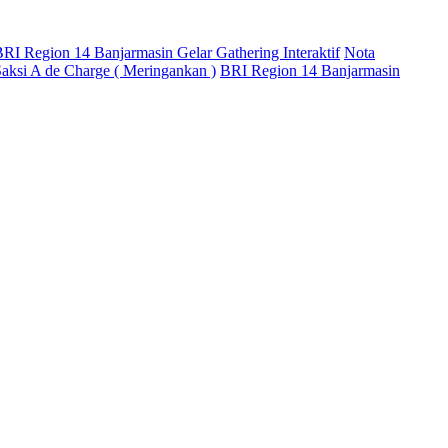
RI Region 14 Banjarmasin Gelar Gathering Interaktif
Nota
aksi A de Charge ( Meringankan )
BRI Region 14 Banjarmasin