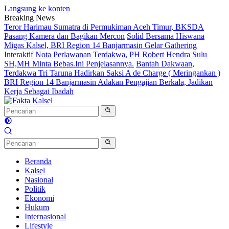
Langsung ke konten
Breaking News
Teror Harimau Sumatra di Permukiman Aceh Timur, BKSDA
Pasang Kamera dan Bagikan Mercon
Solid Bersama Hiswana
Migas Kalsel, BRI Region 14 Banjarmasin Gelar Gathering
Interaktif
Nota Perlawanan Terdakwa, PH Robert Hendra Sulu
SH,MH Minta Bebas.Ini Penjelasannya.
Bantah Dakwaan,
Terdakwa Tri Taruna Hadirkan Saksi A de Charge ( Meringankan )
BRI Region 14 Banjarmasin Adakan Pengajian Berkala, Jadikan
Kerja Sebagai Ibadah
Beranda
Kalsel
Nasional
Politik
Ekonomi
Hukum
Internasional
Lifestyle