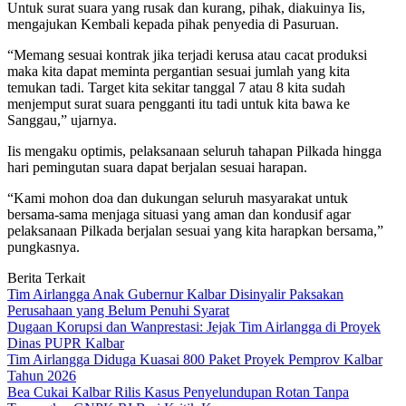
Untuk surat suara yang rusak dan kurang, pihak, diakuinya Iis,
mengajukan Kembali kepada pihak penyedia di Pasuruan.
“Memang sesuai kontrak jika terjadi kerusa atau cacat produksi
maka kita dapat meminta pergantian sesuai jumlah yang kita
temukan tadi. Target kita sekitar tanggal 7 atau 8 kita sudah
menjemput surat suara pengganti itu tadi untuk kita bawa ke
Sanggau,” ujarnya.
Iis mengaku optimis, pelaksanaan seluruh tahapan Pilkada hingga
hari pemingutan suara dapat berjalan sesuai harapan.
“Kami mohon doa dan dukungan seluruh masyarakat untuk
bersama-sama menjaga situasi yang aman dan kondusif agar
pelaksanaan Pilkada berjalan sesuai yang kita harapkan bersama,”
pungkasnya.
Berita Terkait
Tim Airlangga Anak Gubernur Kalbar Disinyalir Paksakan
Perusahaan yang Belum Penuhi Syarat
Dugaan Korupsi dan Wanprestasi: Jejak Tim Airlangga di Proyek
Dinas PUPR Kalbar
Tim Airlangga Diduga Kuasai 800 Paket Proyek Pemprov Kalbar
Tahun 2026
Bea Cukai Kalbar Rilis Kasus Penyelundupan Rotan Tanpa