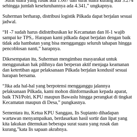
“Surat suara yang rusak ada 1.067 dan surat suara kurang ada 3.274
sehingga jumlah keseluruhannya ada 4.341,” ungkapnya.
Suherman berharap, distribusi logistik Pilkada dapat berjalan sesuai
jadwal.
“H -7 sudah harus didistribusikan ke Kecamatan dan H-1 wajib
sampai ke TPS,. Harapan kami pilkada dapat berjalan dengan baik
tidak ada hambatan yang bisa mengganggu seluruh tahapan hingga
pencoblosan nanti,” harapnya.
Dikesempatan itu, Suherman mengimbau masyarakat untuk
menggunakan hak pilihnya dan berperan aktif menjaga keamanan
dan ketertiban agar pelaksanaan Pilkada berjalan kondusif sesuai
harapan bersama.
“Jika ada hal-hal yang berpotensi mengganggu jalannya
pelaksanaan Pilkada, kami mohon diinformasikan kepada aparat,
baik TNI/Polri, KPU maupun Bawaslu hingga perangkat di tingkat
Kecamatan maupun di Desa,” pungkasnya.
Sementara itu, Ketua KPU Sanggau, Iis Supianto dihadapan
wartawan menyampaikan, berdasarkan hasil sortir dan lipat yang
kita lakukan ditemukan beberapa surat suara yang rusak dan
kurang,”kata Iis sapaan akrabnya.