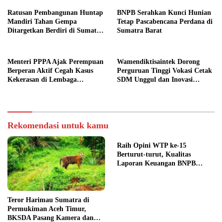
Ratusan Pembangunan Huntap
BNPB Serahkan Kunci Hunian
Mandiri Tahan Gempa
Tetap Pascabencana Perdana di
Ditargetkan Berdiri di Sumatra
Sumatra Barat
Barat
Menteri PPPA Ajak Perempuan
Wamendiktisaintek Dorong
Berperan Aktif Cegah Kasus
Perguruan Tinggi Vokasi Cetak
Kekerasan di Lembaga
SDM Unggul dan Inovasi
Pendidikan
Teknologi Nasional
Rekomendasi untuk kamu
Raih Opini WTP ke-15
Berturut-turut, Kualitas
Laporan Keuangan BNPB
Diapresiasi BPK
Teror Harimau Sumatra di
Permukiman Aceh Timur,
BKSDA Pasang Kamera dan