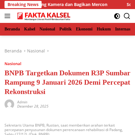
Langsung
, BKSDA Pasang Kamera dan Bagikan Mercon
Breaking News
Solid Bers
ke
konten
Beranda
Kalsel
Nasional
Politik
Ekonomi
Hukum
Internasio
Beranda
Nasional
Nasional
BNPB Targetkan Dokumen R3P Sumbar
Rampung 9 Januari 2026 Demi Percepat
Rekonstruksi
Admin
Desember 28, 2025
Sekretaris Utama BNPB, Rustian, saat memberikan arahan terkait
percepatan penyusunan dokumen perencanaan rehabilitasi di Padang,
Sabtu (27/12). (Dok. BNPB)