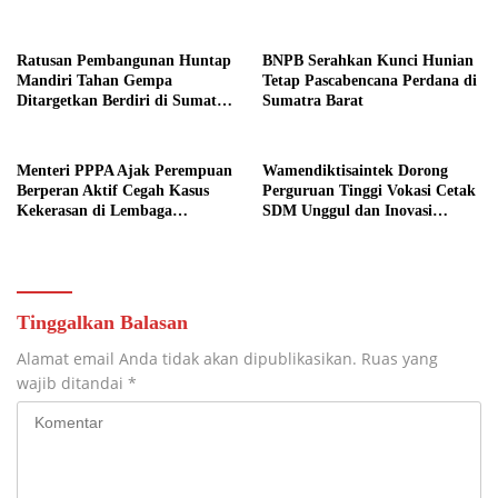
Bagikan Mercon
Ratusan Pembangunan Huntap
BNPB Serahkan Kunci Hunian
Mandiri Tahan Gempa
Tetap Pascabencana Perdana di
Ditargetkan Berdiri di Sumatra
Sumatra Barat
Barat
Menteri PPPA Ajak Perempuan
Wamendiktisaintek Dorong
Berperan Aktif Cegah Kasus
Perguruan Tinggi Vokasi Cetak
Kekerasan di Lembaga
SDM Unggul dan Inovasi
Pendidikan
Teknologi Nasional
Tinggalkan Balasan
Alamat email Anda tidak akan dipublikasikan.
Ruas yang
wajib ditandai
*